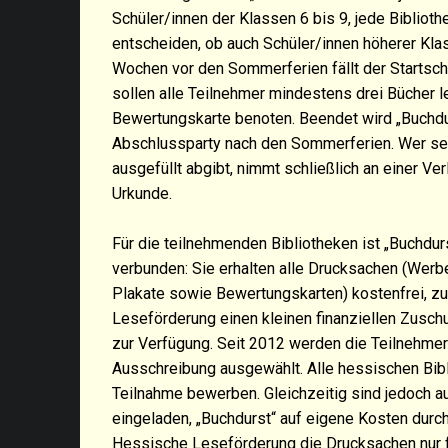
Schüler/innen der Klassen 6 bis 9, jede Bibliot
entscheiden, ob auch Schüler/innen höherer Kla
Wochen vor den Sommerferien fällt der Startsc
sollen alle Teilnehmer mindestens drei Bücher l
Bewertungskarte benoten. Beendet wird „Buchdur
Abschlussparty nach den Sommerferien. Wer se
ausgefüllt abgibt, nimmt schließlich an einer Ver
Urkunde.
Für die teilnehmenden Bibliotheken ist „Buchdur
verbunden: Sie erhalten alle Drucksachen (Werb
Plakate sowie Bewertungskarten) kostenfrei, z
Leseförderung einen kleinen finanziellen Zusch
zur Verfügung. Seit 2012 werden die Teilnehmer 
Ausschreibung ausgewählt. Alle hessischen Bib
Teilnahme bewerben. Gleichzeitig sind jedoch au
eingeladen, „Buchdurst“ auf eigene Kosten durc
Hessische Leseförderung die Drucksachen nur 