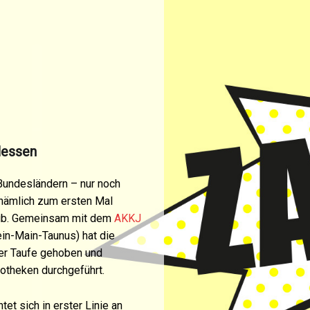
ÖRDERUNG
Search
Hessen
Bundesländern – nur noch
 nämlich zum ersten Mal
lub. Gemeinsam mit dem
AKKJ
ein-Main-Taunus) hat die
er Taufe gehoben und
iotheken durchgeführt.
et sich in erster Linie an